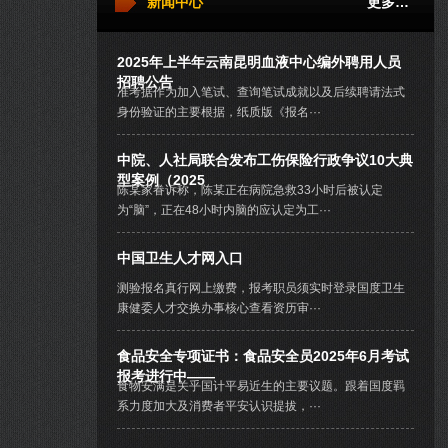
新闻中心
更多…
2025年上半年云南昆明血液中心编外聘用人员
招聘公告
准考据作为加入笔试、查询笔试成就以及后续聘请法式
身份验证的主要根据，纸质版《报名···
中院、人社局联合发布工伤保险行政争议10大典
型案例（2025
陈某家眷诉称，陈某正在病院急救33小时后被认定
为“脑”，正在48小时内脑的应认定为工···
中国卫生人才网入口
测验报名真行网上缴费，报考职员须实时登录国度卫生
康健委人才交换办事核心查看资历审···
食品安全专项证书：食品安全员2025年6月考试
报考进行中——
食物安满是关乎国计平易近生的主要议题。跟着国度羁
系力度加大及消费者平安认识提拔，···