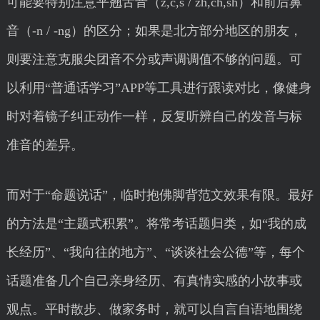
可能要特别注意平翘舌音（z,c,s / zh,ch,sh）和前后鼻
音（-n / -ng）的区分；如果是北方部分地区的朋友，
则要注意克服尖团音不分或声调调值不够的问题。可
以利用“普通话学习”APP等工具进行跟读对比，像健身
时对着镜子纠正动作一样，反复听辨自己的发音与标
准音的差异。
而对于“命题说话”，临时抱佛脚背范文效果有限。最好
的方法是“主题式积累”。将常考话题归类，如“我的成
长经历”、“我向往的地方”、“谈谈社会公德”等，每个
话题准备几个自己亲身经历、有真情实感的小故事或
观点。平时散步、做家务时，就可以自言自语地围绕