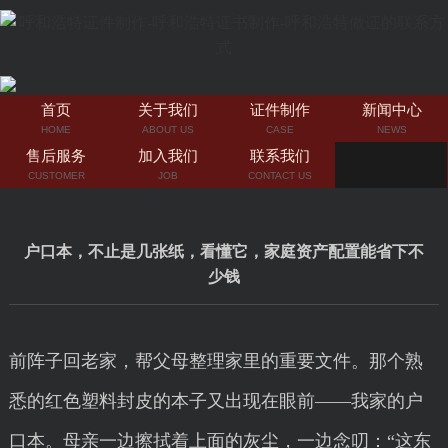
首页
关于我们
证件制作
新闻中心
HOME
ABOUT US
CASE
NEWS
售后服务
加入我们
联系我们
CUSTOMER
JOB
CONTACT US
户口本，不止是几张纸，看懂它，家庭资产配置能省下不
少钱
前阵子回老家，帮父母整理家里的重要文件。那个熟
悉的红色塑料封皮的本子又出现在眼前——我家的户
口本。母亲一边擦拭着上面的灰尘，一边念叨：“这东