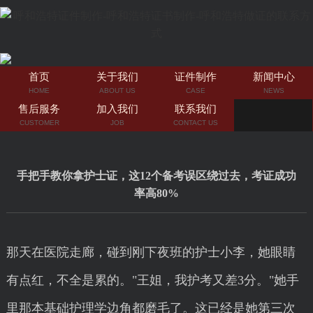
首页
关于我们
证件制作
新闻中心
HOME
ABOUT US
CASE
NEWS
售后服务
加入我们
联系我们
CUSTOMER
JOB
CONTACT US
手把手教你拿护士证，这12个备考误区绕过去，考证成功
率高80%
那天在医院走廊，碰到刚下夜班的护士小李，她眼睛
有点红，不全是累的。"王姐，我护考又差3分。"她手
里那本基础护理学边角都磨毛了。这已经是她第三次