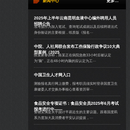
新闻中心
更多…
2025年上半年云南昆明血液中心编外聘用人员
招聘公告
准考据作为加入笔试、查询笔试成就以及后续聘请法式
身份验证的主要根据，纸质版《报名···
中院、人社局联合发布工伤保险行政争议10大典
型案例（2025
陈某家眷诉称，陈某正在病院急救33小时后被认定
为“脑”，正在48小时内脑的应认定为工···
中国卫生人才网入口
测验报名真行网上缴费，报考职员须实时登录国度卫生
康健委人才交换办事核心查看资历审···
食品安全专项证书：食品安全员2025年6月考试
报考进行中——
食物安满是关乎国计平易近生的主要议题。跟着国度羁
系力度加大及消费者平安认识提拔，···