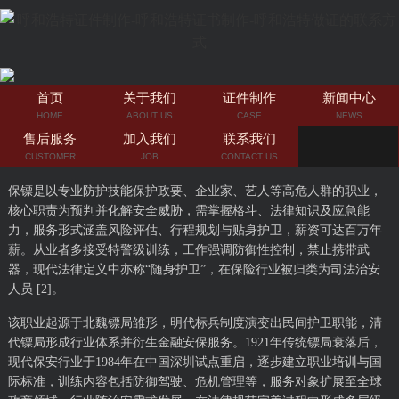
首页
关于我们
证件制作
新闻中心
HOME
ABOUT US
CASE
NEWS
售后服务
加入我们
联系我们
CUSTOMER
JOB
CONTACT US
保镖是以专业防护技能保护政要、企业家、艺人等高危人群的职业，
核心职责为预判并化解安全威胁，需掌握格斗、法律知识及应急能
力，服务形式涵盖风险评估、行程规划与贴身护卫，薪资可达百万年
薪。从业者多接受特警级训练，工作强调防御性控制，禁止携带武
器，现代法律定义中亦称“随身护卫”，在保险行业被归类为司法治安
人员 [2]。
该职业起源于北魏镖局雏形，明代标兵制度演变出民间护卫职能，清
代镖局形成行业体系并衍生金融安保服务。1921年传统镖局衰落后，
现代保安行业于1984年在中国深圳试点重启，逐步建立职业培训与国
际标准，训练内容包括防御驾驶、危机管理等，服务对象扩展至全球