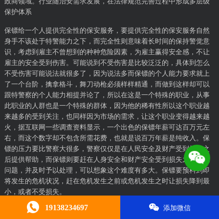
政商领域。行业随治安需求发展，在法律规范完善过程中形成多层级
保护体系
保镖给一个人提供完全性的保安服务，要提供完全性的保安服务自然
身手不该处于特警能力之下，而完全性则意味着长时间的保持警觉意
识，考虑到雇主不曾想到的种种危险因素，为雇主赢得安全感，不让
雇主的安全受到伤害。可能说到不受伤害是比较泛泛的，具体到怎么
不受伤害可能说法就很多了，因为说法多而保镖的个人能力要求就上
了一个台阶，擒拿格斗，舞刀动枪必须样样精通，而做到这样却可以
跟特警察的个人能力相提并论了，所以在这是一个特殊的职业，从事
此职业的人群也是一个特殊的群体，因为他的稀有性所以这个职业越
来越多的受到关注，也同样因为市场的需求，让这个职业变得越来越
火，据互联网一些调查资料显示，一个出色的保镖年薪可达百万元左
右，而这个数字却不包含所需花费，也就是说百万年薪是纯收入。保
镖的压力要比警察大很多，警察仅仅是在人民安全及财产受到损失之
后提供帮助，而保镖则要赶在人身安全和财产安全受到损失之前发现
问题，并及时予以处理，可以想象这个难度有多大。保镖要预料到即
将发生的危机状况，赶在危机发生之前或危机发生之时让损失降到最
小，或者不受损失。
19138234697
添加微信