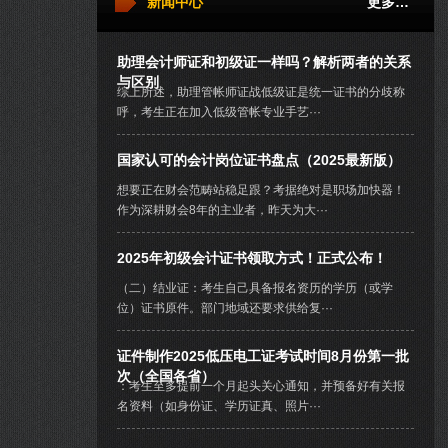
新闻中心
更多…
助理会计师证和初级证一样吗？解析两者的关系
与区别
综上所述，助理管帐师证战低级证是统一证书的分歧称
呼，考生正在加入低级管帐专业手艺···
国家认可的会计岗位证书盘点（2025最新版）
想要正在财会范畴站稳足跟？考据绝对是职场加快器！
作为深耕财会8年的主业者，昨天为大···
2025年初级会计证书领取方式！正式公布！
（二）结业证：考生自己具备报名资历的学历（或学
位）证书原件。部门地域还要求供给复···
证件制作2025低压电工证考试时间8月份第一批
次（全国各省）
：考生至多提前一个月起头关心通知，并预备好有关报
名资料（如身份证、学历证真、照片···