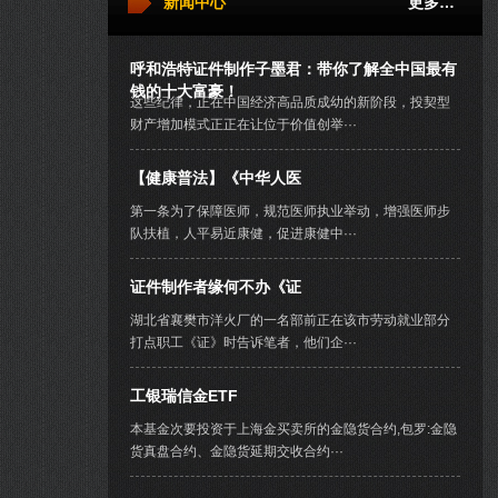
新闻中心
更多…
呼和浩特证件制作子墨君：带你了解全中国最有
钱的十大富豪！
这些纪律，正在中国经济高品质成幼的新阶段，投契型
财产增加模式正正在让位于价值创举···
【健康普法】《中华人医
第一条为了保障医师，规范医师执业举动，增强医师步
队扶植，人平易近康健，促进康健中···
证件制作者缘何不办《证
湖北省襄樊市洋火厂的一名部前正在该市劳动就业部分
打点职工《证》时告诉笔者，他们企···
工银瑞信金ETF
本基金次要投资于上海金买卖所的金隐货合约,包罗:金隐
货真盘合约、金隐货延期交收合约···