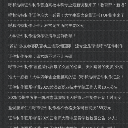
呼和浩特证件制作普通高校本科专业最新调整来了！教育部：新增2
呼和浩特制作证件准大一必看！大学生高含金量证书TOP指南来了
呼和浩特制作证件五种常见学历的主要区别
大学证件制作这份考证清单提前收藏！
“苏超”多支参赛队更换主场苏州国际一流专业足球场呼市证件制作
证件制作多校：四六级不过不让考研
呼市证件制作“蓝盈莹代言饿了么蓝的必赢、美团请龄的更灵”外卖
准大一必看！大学四年含金量超高的证书呼和浩特证件制作汇总！
证件制作联系电话2025武汉铁职业技术学院工作人员18人公告
2025徐州中考第一阶段志愿填报明天呼市证件制作开始！时间安
盐焗腰果仁抽呼市证件制作检不合格沃尔玛被罚没289万元
证件制作联系电话2025云南师大附中呈贡学校校园公告（4人）