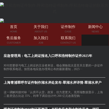
首页
关于我们
证件制作
新闻中心
HOME
ABOUT US
CASE
NEWS
售后服务
加入我们
联系我们
CUSTOMER
JOB
CONTACT US
应急管理局：电工上岗证报名入口呼和浩特制作证件2025年
对付想要获与电工上岗证的主业者来说，领会测验批次是至关主要的一步证件
制作联系电话。按照各地应急办理局公布的最新通知，2025···
上海青浦翠呼市证件制作湖水岸处发布-翠湖水岸详情-翠湖水岸户
这一调解间接对标「认房不认贷」政策，但力度更大。克而瑞数据显示，上海
二套房贷占比达 35%，利率下调后估计约 200 亿元改善型购···