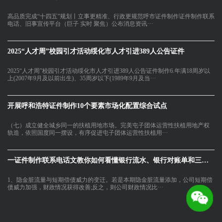
高品质完成“十四五”规划丨立事更精准、行政更规范呼市证件制作证件制作联系
电话、旧事宣传平台（巨子 实时 聚焦）公布消息资讯···
2025“人才周”校园引才活动绥化市人才引进389人公告证件
2025“人才周”校园引才活动绥化市人才引进389人公告证件制作6.年满18周岁以
上(2007年9月及以前出生)、35周岁以下(1989年9月及当···
开展呼和浩特证件制作10个要素市场化配置综合试点
（七）成立健全城乡同一的扶植用地市场。完美屯子团体运营性扶植用地产权
轨造，依照国度同一摆设，有序促进屯子团体运营性扶植用···
一证件制作联系电话文教你如何看懂银行流水、银行对账单和三大财
1、隐金脏流量与短期偿债威力的变迁。若是本期隐金脏流量添加，公司短期偿
债威力加强，财政情况获得改善;反之，则公司财政情况比···