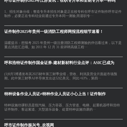
呼市证件制作2023年江苏资讯：在职专升本和全制专升本一样吗
1、招生对象分歧：整造专升本招生对象是正在校专科生呼市证件制作呼市证件
制作，必要正在专科结业前通过专升本同一测验;而退职专···
证件制作2025年贵州一级消防工程师网报流程细节速看！
温暖提示：想报考 2025 年贵州一级注册消防工程师测验的伴侣看过来，以下是
重点消息汇总哦。如 2011 年 12 月 31 前评聘高级工程···
呼和浩特证件制作国金证券-建材新材料行业点评：ASIC已成为
(1)9月5博通发布其2025财年第三财季业绩，营收、利润及营业片面超市场预
期。此中第三财季AI半导体支出达52亿美元、同比+63%，第四···
特种设备作业人员证≠特种作业人员证小心上当！证件制作
特种设施功课职员是指汽锅、压力容器、压力管道、电梯、起重机器呼和浩特
证件制作、客运索道、大型游乐设备、处置特种设施功课的···
呼市证件制作振兴号_农视网