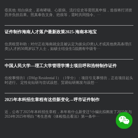
⑥其他: 坦白病史，若有哮喘、心脏病、流行症史等需照真申报，造假将打消资
历并负担后果。照真奉告文身、疤痕等，需时共同指令。···
证件制作海南人才落户最新政策2025-海南本地宝
住房租赁补助：对付正在海南就业且被认定为拔尖(D类)人才或其他类高条理(E
类)人才的50周岁以下人士，如硕士结业生战拥有中级专···
中国人民大学—理工大学管理学博士项目呼和浩特制作证件
住校事情坊1（DMgt Residential 1）（1学分）：项目引见事情坊，正在项目起头
时进行。 定性化钻研与尝试设想、贸易钻研阐发与设想···
2025年本科招生章程有这些新变化→呼市证件制作
近，公布了2025年本科招生章程，本年有什么新变迁?小编比拟阐发了2025年与
2024年2025年明白 “考生患有《体检指点看法》第一条中···