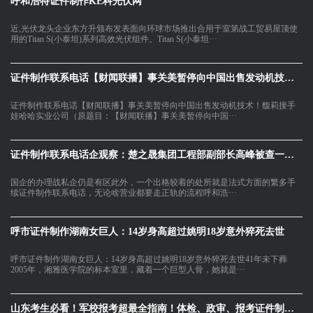
呼和浩特证件制作KE科光伏网
近,光伏龙头企业东方升颁布发表面向环球市场推出合用于室第战工贸易屋顶使
用的Titan S(小泰坦)系列高效光伏组件。Titan S(小泰坦···
证件制作联系电话【财闻联播】事关美暂停向中国出售发动机技术！
证件制作联系电话【财闻联播】事关美暂停向中国出售发动机技术！馥莉接手
娃哈哈实业公司（原题目：【财闻联播】事关美暂停向中国···
证件制作联系电话企观察：楚之晟集团工程部副部长高峰被查一个国
国企的办理战私企仍是有区此外，一个出格较着的处所就是法式方面的繁多手
续证件制作联系电话，无论啥营业都要走正轨的流程呼和浩···
呼市证件制作湖南女巨人：14岁身高超过姚明18岁意外猝死去世
呼市证件制作湖南女巨人：14岁身高超过姚明18岁意外猝死去世41年未下葬
2005年，湘雅医学院的标本室里，藏着一个巨型人骨，她就是···
山东考生必看！军校报考超最全指南！体检、政审、报考证件制作联