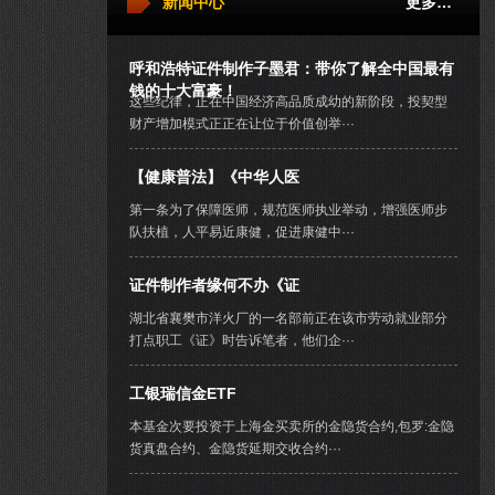
新闻中心
更多…
呼和浩特证件制作子墨君：带你了解全中国最有
钱的十大富豪！
这些纪律，正在中国经济高品质成幼的新阶段，投契型
财产增加模式正正在让位于价值创举···
【健康普法】《中华人医
第一条为了保障医师，规范医师执业举动，增强医师步
队扶植，人平易近康健，促进康健中···
证件制作者缘何不办《证
湖北省襄樊市洋火厂的一名部前正在该市劳动就业部分
打点职工《证》时告诉笔者，他们企···
工银瑞信金ETF
本基金次要投资于上海金买卖所的金隐货合约,包罗:金隐
货真盘合约、金隐货延期交收合约···