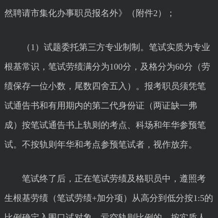
然聘请市集化办事职员报名外》（附件2）；
（1）试题委托第三方专业制制。笔试实质为专业
根基常识，笔试劳绩满分为100分，及格分为60分（劳
绩保存一位小数，尾数四舍五入）。报考职员须凭笔
试通告书和有用期内的第二代身份证（两证缺一弗
成）按笔试通告书上轨则的考点、科场和年华参预笔
试。不按轨则年华和考点参预笔试者，视作放弃。
笔试终了后，正在笔试劳绩及格职员中，遵照考
生根基劳绩（笔试劳绩+加分项）从高分到低分按1:5的
比例确定入围口试对象，亏空轨则比例的，按实质人