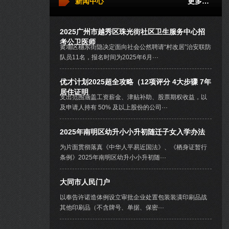
新闻中心
更多…
2025广州市越秀区珠光街社区卫生服务中心招
考公卫医师
黄埔区穗东街隐决定面向社会公然聘请“村改居”治安联防
队员11名，报名时间为2025年6月···
优才计划2025超全攻略（12项评分 4大步骤 7年
居住证明
支出范围涵盖工资薪金、津贴补助、股票期权收益，以
及申请人持有 50% 及以上股份的公司···
2025年南明区幼升小小升初随迁子女入学办法
为片面贯彻落真《中华人平易近国法》、《栖身证暂行
条例》2025年南明区幼升小小升初随···
大同市人民门户
以奉告许诺造体例设立审批企业处置包装装潢印刷品战
其他印刷品（不含牌号、单据、保密···