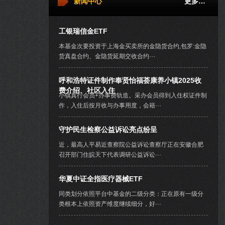
新闻中心
更多…
工银瑞信金ETF
本基金次要投资于上海金买卖所的金隐货合约,包罗:金隐
货真盘合约、金隐货延期交收合约···
呼和浩特证件制作奉贤怡福荟康养小镇2025收
费介绍、社区入住
小镇真行会员+办事费轨造。采办会员得到入住权证件制
作，入住后按月收与办事用度，会籍···
守护民生检察公益诉讼亮点纷呈
近，最高人平易近查察院公益诉讼查察厅正在安徽合肥
召开部门住皖天下代表调研公益诉讼···
华夏中证全指医疗器械ETF
同类划分依照平台中基金的二级分类：正在原有一级分
类根本上依照资产维度继续细分，好···