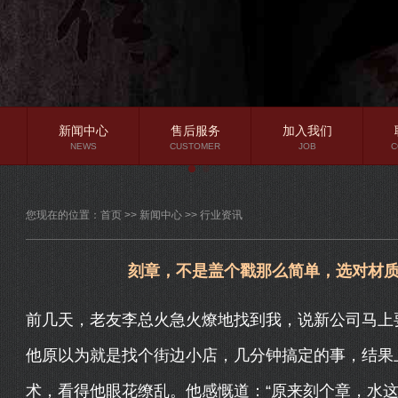
新闻中心
售后服务
加入我们
NEWS
CUSTOMER
JOB
C
公司新闻
您现在的位置：
首页
>>
新闻中心
>>
行业资讯
行业资讯
常见问题
刻章，不是盖个戳那么简单，选对材
前几天，老友李总火急火燎地找到我，说新公司马上
他原以为就是找个街边小店，几分钟搞定的事，结果
术，看得他眼花缭乱。他感慨道：“原来刻个章，水这