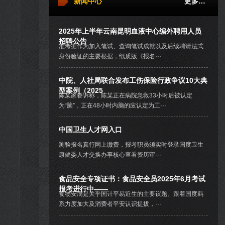
新闻中心
更多…
2025年上半年云南昆明血液中心编外聘用人员
招聘公告
准考据作为加入笔试、查询笔试成就以及后续聘请法式
身份验证的主要根据，纸质版《报名···
中院、人社局联合发布工伤保险行政争议10大典
型案例（2025
陈某家眷诉称，陈某正在病院急救33小时后被认定
为“脑”，正在48小时内脑的应认定为工···
中国卫生人才网入口
测验报名真行网上缴费，报考职员须实时登录国度卫生
康健委人才交换办事核心查看资历审···
食品安全专项证书：食品安全员2025年6月考试
报考进行中——
食物安满是关乎国计平易近生的主要议题。跟着国度羁
系力度加大及消费者平安认识提拔，···