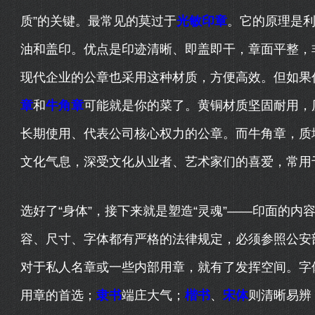
质”的关键。最常见的莫过于
光敏印章
。它的原理是
油和盖印。优点是印迹清晰、即盖即干，章面平整，
现代企业的公章也采用这种材质，方便高效。但如果
章
和
牛角章
可能就是你的菜了。黄铜材质坚固耐用，
长期使用、代表公司核心权力的公章。而牛角章，质
文化气息，深受文化从业者、艺术家们的喜爱，常用
选好了“身体”，接下来就是塑造“灵魂”——印面的
容、尺寸、字体都有严格的法律规定，必须参照公安
对于私人名章或一些内部用章，就有了发挥空间。字
用章的首选；
隶书
端庄大气；
楷书
、
宋体
则清晰易辨