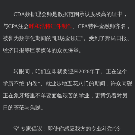
CDA数据理会师是数据范围承认度极高的证书，
与CPA注会
呼和浩特证件制作
、CFA特许金融师齐名，
被誉为数字化期间的“职场金领证”。受到了邦民日报、
经济日报等巨擘媒体的众次保举。
转眼间，咱们立即就要迎来2026年了。正在这个
学历不绝“内卷”、就业步地五花八门的期间，许众同砚
正在象牙塔里不单要面临艰苦的学业，更背负着对另
日的苍茫与焦躁。
💡 专家倡议：即使你感应我方的专业斗劲“冷