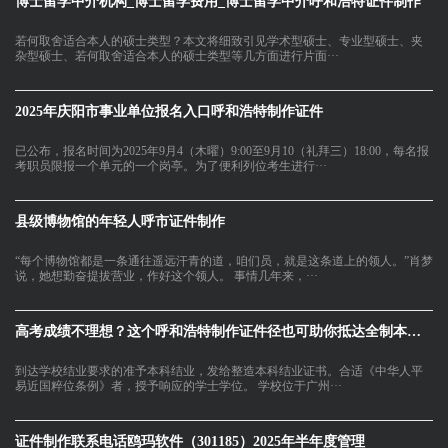
博士留学中介机构_博士留学费用_博士留学中介呼和浩特证件制作
若何取舍适合本人的硕士类型？本文将细致引见学术型硕士、专业型硕士、夹
杂型硕士、若何取舍适合本人的硕士类型等几方面进行片面···
2025年庆阳市事业单位报名入口呼和浩特制作证件
已公布，报名时间为2025年9月4（木曜）9:00至9月10（礼拜三）18:00，每名报
考职员限报一个单元的一个岗亭。为了便利列位考生进行···
县级博物馆的年轻人呼市证件制作
“每个博物馆都是一条通往遥远汗青的道，咱们员，就是这条道上的领人。”肖梦
说，她想勤奋提拔营业，作好这个领人。 事情几年来，···
高考成绩不理想？这个呼和浩特制作证件径也可助你抵达全制本科！
到达学校结业要求的准予本科结业，发给整造本科结业证书。合适《中华人平
易近国粹位条例》者，授予响应的学士学位。 学校位于广州···
证件制作联系电话鸥玛软件（301185）2025年半年度管理