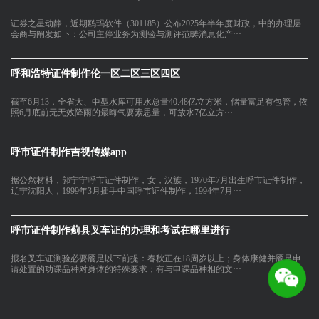
证券之星动静，近期鸥玛软件（301185）公布2025年半年度财政，中的办理层
会商与阐发如下：公司主停业务为测验与测评范畴消息化产···
呼和浩特证件制作伦一区二区三区四区
截至6月13，全省大、中型水库可用水总量40.48亿立方米，储量富足有包管，依
照6月底前无无效降雨的最晦气要素思量，可放水7亿立方···
呼市证件制作吉视传媒app
据公然材料，郭宁宁呼市证件制作，女，汉族，1970年7月出生呼市证件制作，
辽宁沈阳人，1999年3月插手中国呼市证件制作，1994年7月···
呼市证件制作蓟县叉车证的办理和考试在哪里进行
报名叉车证测验必要餍足以下前提：春秋正在18周岁以上；身体康健并餍足申
请处置的功课品种对身体的特殊要求；有与申课品种相的文···