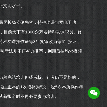
上文明水平。
局长杨伶俐先容，特种功课包罗电工功
，目前天下有1800众万名特种功课职员。修
特种功课操作证每3年复审改为每6年换证，
，遵照新法则不再举办复审，到期后按恳求换领
然完结培训但经考核、补考仍不足格的，
由正本的1次增补为5次，经5次本质操作考
从新报名时不再必要参与培训。