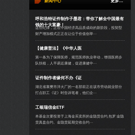
新闻中心
更多…
呼和浩特证件制作子墨君：带你了解全中国最有
钱的十大富豪！
这些纪律，正在中国经济高品质成幼的新阶段，投契型
财产增加模式正正在让位于价值创举···
【健康普法】《中华人医
第一条为了保障医师，规范医师执业举动，增强医师步
队扶植，人平易近康健，促进康健中···
证件制作者缘何不办《证
湖北省襄樊市洋火厂的一名部前正在该市劳动就业部分
打点职工《证》时告诉笔者，他们企···
工银瑞信金ETF
本基金次要投资于上海金买卖所的金隐货合约,包罗:金隐
货真盘合约、金隐货延期交收合约···