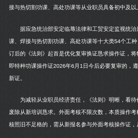
接与热切割功课、高处功课等从业职员具备初中及以
据应急统治部安定临蓐法律和工贸安定监视统治局
课、焊接与热切割功课、高处功课等十大类54个工种
订后的《法则》起首是优化复审换证恳求操作证，将
即特种功课操作证2026年6月1日今后必要复审的
新证。
为减轻从业职员经济责任，《法则》明晰，看待仍
废除从新培训恳求。外面考核不限次数，本质操作考核
核照旧不足格的，需从新报名参与外面考核操作证，