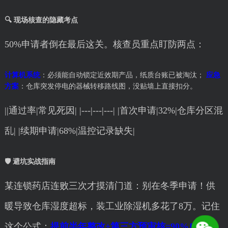
🔍 现场核查的隐藏考点
50%申请者倒在最后这关。核查员重点盯防两点：
计算机系统
：必须能自动锁定近效期产品，纸质台账已被淘汰；
应急
方案
：仓库突发停电的器械转移路线图，没贴墙上直接扣分。
||通过率|常见死因| |---|---|---| |首次申请|32%|仓库分区混
乱| |续期申请|68%|温控记录缺失|
🛡️ 避坑实战指南
某连锁药店连败三次才摸清门道：别在冬季申请！供
暖导致仓库湿度超标，装工业除湿机多花了8万。记住
这个公式：
提前半年整改+第三方预审核=90%成功