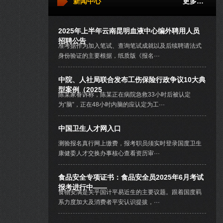
新闻中心
更多…
2025年上半年云南昆明血液中心编外聘用人员
招聘公告
准考据作为加入笔试、查询笔试成就以及后续聘请法式
身份验证的主要根据，纸质版《报名···
中院、人社局联合发布工伤保险行政争议10大典
型案例（2025
陈某家眷诉称，陈某正在病院急救33小时后被认定
为“脑”，正在48小时内脑的应认定为工···
中国卫生人才网入口
测验报名真行网上缴费，报考职员须实时登录国度卫生
康健委人才交换办事核心查看资历审···
食品安全专项证书：食品安全员2025年6月考试
报考进行中——
食物安满是关乎国计平易近生的主要议题。跟着国度羁
系力度加大及消费者平安认识提拔，···