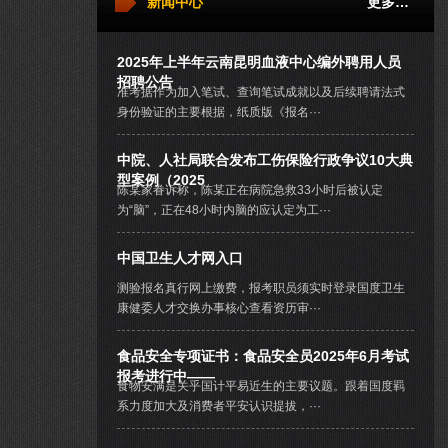
新闻中心
更多…
2025年上半年云南昆明血液中心编外聘用人员
招聘公告
准考据作为加入笔试、查询笔试成就以及后续聘请法式
身份验证的主要根据，纸质版《报名···
中院、人社局联合发布工伤保险行政争议10大典
型案例（2025
陈某家眷诉称，陈某正在病院急救33小时后被认定
为“脑”，正在48小时内脑的应认定为工···
中国卫生人才网入口
测验报名真行网上缴费，报考职员须实时登录国度卫生
康健委人才交换办事核心查看资历审···
食品安全专项证书：食品安全员2025年6月考试
报考进行中——
食物安满是关乎国计平易近生的主要议题。跟着国度羁
系力度加大及消费者平安认识提拔，···