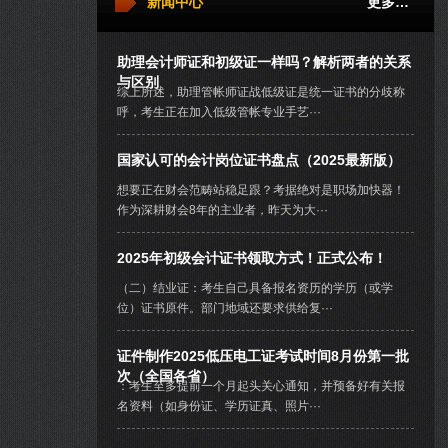
新闻中心
更多…
助理会计师证和初级证一样吗？解析两者的关系
与区别
综上所述，助理管帐师证战低级证是统一证书的分歧称
呼，考生正在加入低级管帐专业手艺···
国家认可的会计岗位证书盘点（2025最新版）
想要正在财会范畴站稳足跟？考据绝对是职场加快器！
作为深耕财会8年的主业者，昨天为大···
2025年初级会计证书领取方式！正式公布！
（二）结业证：考生自己具备报名资历的学历（或学
位）证书原件。部门地域还要求供给复···
证件制作2025低压电工证考试时间8月份第一批
次（全国各省）
：考生至多提前一个月起头关心通知，并预备好有关报
名资料（如身份证、学历证真、照片···