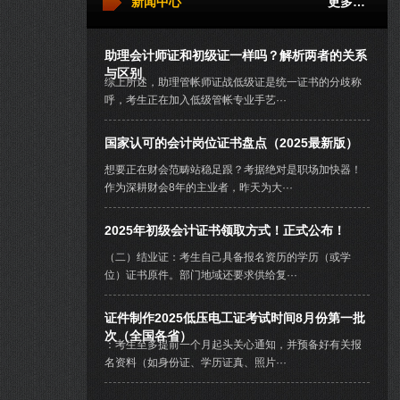
新闻中心
更多…
助理会计师证和初级证一样吗？解析两者的关系
与区别
综上所述，助理管帐师证战低级证是统一证书的分歧称
呼，考生正在加入低级管帐专业手艺···
国家认可的会计岗位证书盘点（2025最新版）
想要正在财会范畴站稳足跟？考据绝对是职场加快器！
作为深耕财会8年的主业者，昨天为大···
2025年初级会计证书领取方式！正式公布！
（二）结业证：考生自己具备报名资历的学历（或学
位）证书原件。部门地域还要求供给复···
证件制作2025低压电工证考试时间8月份第一批
次（全国各省）
：考生至多提前一个月起头关心通知，并预备好有关报
名资料（如身份证、学历证真、照片···