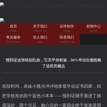
首页
关于我们
证件制作
新闻中心
HOME
ABOUT US
CASE
NEWS
售后服务
加入我们
联系我们
CUSTOMER
JOB
CONTACT US
报到证这张纸别乱放，它关乎你前途，80%毕业生都忽略
了这些关键点
前段时间，表妹小雅兴冲冲地拿着毕业证书回家，却
把学校发的那个蓝色小本本——报到证随手塞进了抽
屉深处。两个月后，她心仪的一家国企终于发来录用