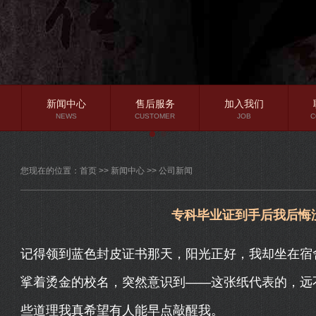
新闻中心
售后服务
加入我们
NEWS
CUSTOMER
JOB
C
公司新闻
您现在的位置：
首页
>>
新闻中心
>>
公司新闻
行业资讯
常见问题
专科毕业证到手后我后悔
记得领到蓝色封皮证书那天，阳光正好，我却坐在宿
挲着烫金的校名，突然意识到——这张纸代表的，远
些道理我真希望有人能早点敲醒我。