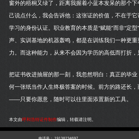
窗外的梧桐又绿了，距离我握着小蓝本发呆的那个下
己说点什么，我会告诉他：这张证的价值，不在于它
学习的身份认证。职业教育的本质是“赋能”而非“定
声、实训基地的机器轰鸣，都是在训练我们一种更重
力。而这种能力，从来不会因为学历的高低而打折，
把证书收进抽屉的那一刻，我忽然明白：真正的毕业
何一张纸当作人生终极答案的时候。前方的路还长，
——只要你愿意，随时可以往里面添置新的工具。
本文由
呼和浩特证件制作
编辑，转载请注明。
344
XML
网站源码
电话号：
19138234697