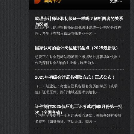
新闻中心
更多…
助理会计师证和初级证一样吗？解析两者的关系
与区别
综上所述，助理管帐师证战低级证是统一证书的分歧称
呼，考生正在加入低级管帐专业手艺···
国家认可的会计岗位证书盘点（2025最新版）
想要正在财会范畴站稳足跟？考据绝对是职场加快器！
作为深耕财会8年的主业者，昨天为大···
2025年初级会计证书领取方式！正式公布！
（二）结业证：考生自己具备报名资历的学历（或学
位）证书原件。部门地域还要求供给复···
证件制作2025低压电工证考试时间8月份第一批
次（全国各省）
：考生至多提前一个月起头关心通知，并预备好有关报
名资料（如身份证、学历证真、照片···