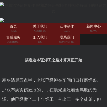
首页
关于我们
证件制作
新闻中心
HOME
ABOUT US
CASE
NEWS
售后服务
加入我们
联系我们
CUSTOMER
JOB
CONTACT US
搞定这本证焊工之路才算真正开始
寒冬清晨五点半，老张已经蹲在车间门口打磨焊条。
那双布满烫伤疤痕的手，在晨光里泛着金属般的光
泽。他已经做了二十年焊工，带出三十多个徒弟，但