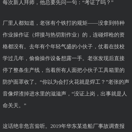
每次新人拜师，他总要先问一句：“考证了吗？”
厂里人都知道，老张有个铁打的规矩——没拿到特种
作业操作证（焊接与热切割作业）的，连碰焊枪的资
格都没有。去年有个年轻气盛的小伙子，仗着在技校
学过几年，偷偷操作设备想露一手。老张发现后直接
停了整条生产线，当着所有人面把小伙子工具箱里的
防护面罩收了。“你以为会打火花就是焊工？”老张的声
音像焊渣掉进水里的滋滋声，“没证上岗，出事就是人
命关天。”
这话绝非危言耸听。2019年华东某造船厂事故调查报