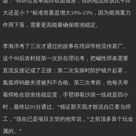
题：“仰焊位置单面焊双面成形，你的电流应该比平焊
大还是小？”标准答案是增大10%-15%，因为熔滴重力
作用下落，需要更高能量确保熔池稳定。
李海洋考了三次才通过的故事在培训学校流传甚广。
这个90后农村娃第一次折在理论考，把碱性焊条需要
直流反接记成了正接；第二次实操时防护镜片起雾，
氩弧焊钨极夹渣被判不合格。第三次考前，他每天举
着焊枪在宿舍练稳定度，手臂绑着沙袋一练就是四小
时，最终以91分通过。“领证那天我才敢说自己要当焊
工，”现在已是项目主管的他常说，“之前顶多算个玩金
属的。”