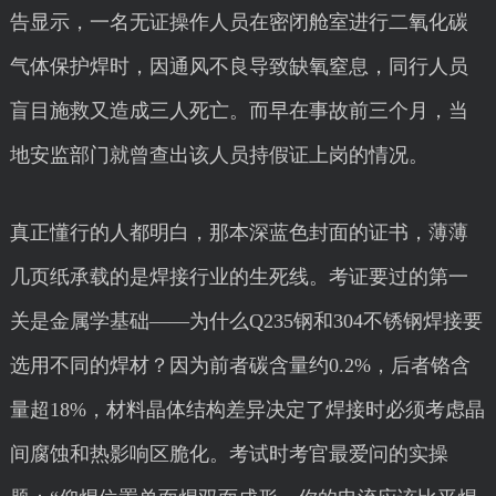
告显示，一名无证操作人员在密闭舱室进行二氧化碳
气体保护焊时，因通风不良导致缺氧窒息，同行人员
盲目施救又造成三人死亡。而早在事故前三个月，当
地安监部门就曾查出该人员持假证上岗的情况。
真正懂行的人都明白，那本深蓝色封面的证书，薄薄
几页纸承载的是焊接行业的生死线。考证要过的第一
关是金属学基础——为什么Q235钢和304不锈钢焊接要
选用不同的焊材？因为前者碳含量约0.2%，后者铬含
量超18%，材料晶体结构差异决定了焊接时必须考虑晶
间腐蚀和热影响区脆化。考试时考官最爱问的实操