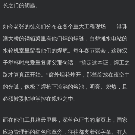
长之门的钥匙。
如今老张的徒弟们分布在各个重大工程现场——港珠
澳大桥的钢箱梁里有他们焊的焊缝，白鹤滩水电站的
水轮机室里留着他们的焊疤。每年春节聚会，这群汉
子举杯时总爱重复师父那句话：“搞定这本证，焊工之
路才算真正开始。”窗外烟花炸开，那些绽放在夜空中
的光弧，像极了焊枪下流淌的熔池，明亮、炽热，且
必须被妥帖地掌控在规矩之中。
而在他们工具箱最里层，深蓝色证书的扉页上，国家
应急管理部的红色印章旁，往往都夹着张字条。有人